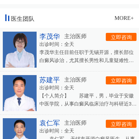
医生团队
MORE+
李茂华
主治医师
立即咨询
出诊时间：全天
李茂华主任目前任职于无锡开源，擅长部位
白癜风诊治，尤其擅长男性和儿童疑难性白
癜风的治疗，先后在湖南省人民医院，湖南
省湘雅附属医院，上海皮肤病医院，安徽白
苏建平
主治医师
立即咨询
癜风等进修
出诊时间：全天
【个人简介】 苏建平，男，毕业于安徽
中医学院，从事白癜风临床治疗与科研近30
年，擅长运用中医学药理结合西医技术治疗
白癜风，主张&ldquo;中西结合,标本兼治
袁仁军
主治医师
立即咨询
&rdquo;的
出诊时间：全天
袁仁军 ，无锡市开源白癜风医生。从事