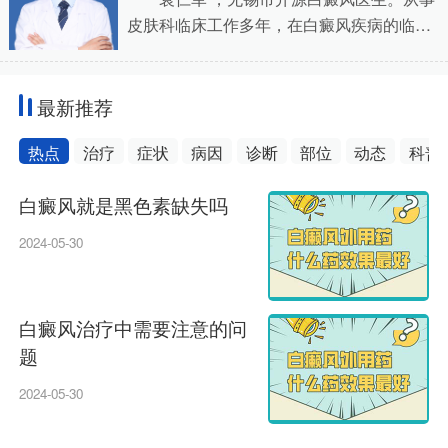
皮肤科临床工作多年，在白癜风疾病的临
床、科研及教学工作中，积淀了扎实的理论
基础与大量丰富的实践经验。曾多次赴北
京、上
最新推荐
热点
治疗
症状
病因
诊断
部位
动态
科普
白癜风就是黑色素缺失吗
2024-05-30
20
白癜风治疗中需要注意的问
题
20
2024-05-30