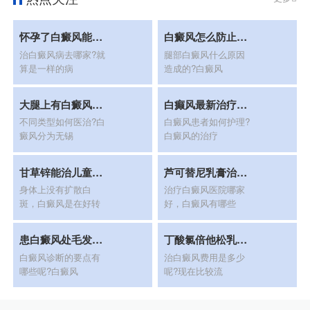
怀孕了白癜风能治疗吗
白癜风怎么防止新生
治白癜风病去哪家?就
腿部白癜风什么原因
算是一样的病
造成的?白癜风
大腿上有白癜风怎么办?
白癫风最新治疗方法
不同类型如何医治?白
白癜风患者如何护理?
癜风分为无锡
白癜风的治疗
甘草锌能治儿童白殿疯
芦可替尼乳膏治疗白癜风
身体上没有扩散白
治疗白癜风医院哪家
斑，白癜风是在好转
好，白癜风有哪些
患白癜风处毛发变白是怎么回
丁酸氯倍他松乳膏可以治疗白癜风吗
白癜风诊断的要点有
治白癜风费用是多少
哪些呢?白癜风
呢?现在比较流