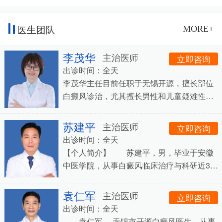
医生团队
MORE+
李茂华
主治医师
立即咨询
出诊时间：全天
李茂华主任目前任职于无锡开源，擅长部位
白癜风诊治，尤其擅长男性和儿童疑难性白
癜风的治疗，先后在湖南省人民医院，湖南
省湘雅附属医院，上海皮肤病医院，安徽白
苏建平
主治医师
立即咨询
癜风等进修
出诊时间：全天
【个人简介】 苏建平，男，毕业于安徽
中医学院，从事白癜风临床治疗与科研近30
年，擅长运用中医学药理结合西医技术治疗
白癜风，主张&ldquo;中西结合,标本兼治
袁仁军
主治医师
立即咨询
&rdquo;的
出诊时间：全天
袁仁军 ，无锡市开源白癜风医生。从事