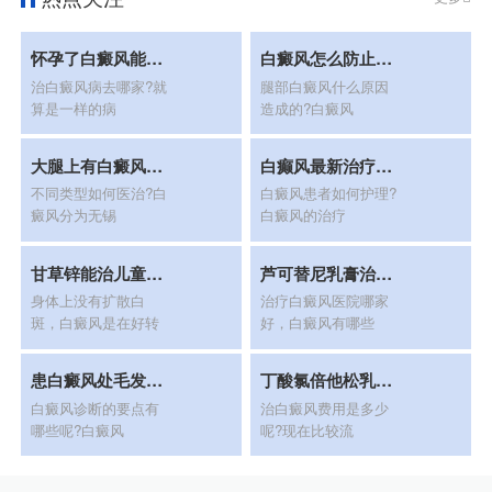
怀孕了白癜风能治疗吗
白癜风怎么防止新生
治白癜风病去哪家?就
腿部白癜风什么原因
算是一样的病
造成的?白癜风
大腿上有白癜风怎么办?
白癫风最新治疗方法
不同类型如何医治?白
白癜风患者如何护理?
癜风分为无锡
白癜风的治疗
甘草锌能治儿童白殿疯
芦可替尼乳膏治疗白癜风
身体上没有扩散白
治疗白癜风医院哪家
斑，白癜风是在好转
好，白癜风有哪些
患白癜风处毛发变白是怎么回
丁酸氯倍他松乳膏可以治疗白癜风吗
白癜风诊断的要点有
治白癜风费用是多少
哪些呢?白癜风
呢?现在比较流