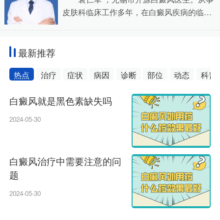
皮肤科临床工作多年，在白癜风疾病的临
床、科研及教学工作中，积淀了扎实的理论
基础与大量丰富的实践经验。曾多次赴北
京、上
最新推荐
热点
治疗
症状
病因
诊断
部位
动态
科普
白癜风就是黑色素缺失吗
2024-05-30
20
白癜风治疗中需要注意的问
题
20
2024-05-30